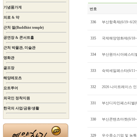
기념품가게
번호
의료 & 약
336
부산항축제(6/19~6/20
근처 절(Buddhist temple)
공연장 & 콘서트홀
335
국제해양영화제(6/18~6
근처 박물관, 미술관
334
부산원아시아페스티벌(6/
영화관
골프장
333
숙박세일페스타(6/11~7
해양레포츠
332
2026 나이트레이스 인 
요트투어
외국인 정착지원
331
부산디자인페스티벌(6/1
한국의 사업/금융/생활
330
부산콘텐츠마켓(6/10~6
329
우수중소기업 및 농특산품