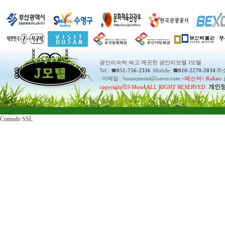
광안리숙박 싸고 깨끗한 광안리모텔 J모텔
Tel :
☎051-756-2336
|
Mobile:
☎010-2270-2034
|
주소
|
이메일 : busanjmotel@naver.com
<메신저> Kakao: j
개인
copyrightⓒJ-Motel ALL RIGHT RESERVED.
Comodo SSL