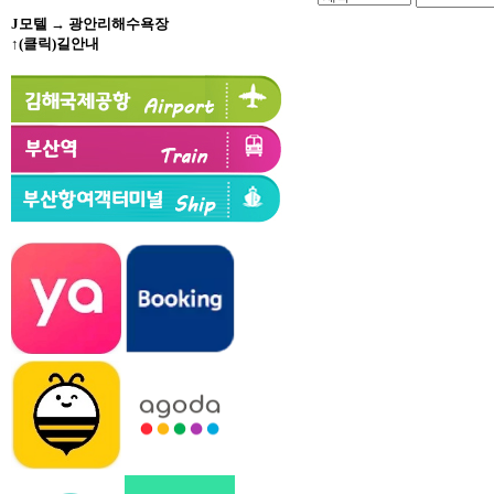
J모텔 → 광안리해수욕장
↑(클릭)길안내