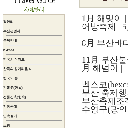
1月 해맞이
광안리
어방축제
|
부산관광지
8月 부산바
축제안내
K-Food
11月 부산
한국의 디저트
月 해넘이 |
한국의 길거리음식
한국의 술
벡스코(bex
전통옷(한복)
부산 축제
전통건축(한옥)
부산축제조
전통공예
수영구(광안
민속놀이
쇼핑