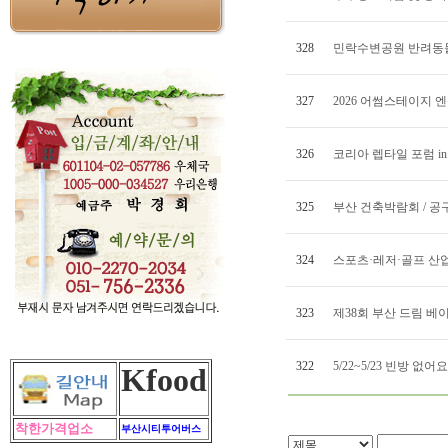
328
민락수변공원 반려동물 문
327
2026 어썸스테이지 엔플
326
코리아 렙타일 포럼 in 부
325
부산 건축박람회 / 공구전
324
스포츠·레저·골프 산업박
323
제38회 부산 드림 베이비
322
5/22~5/23 빈방 없어요
Kfood
착한가격업소
부산시티투어버스