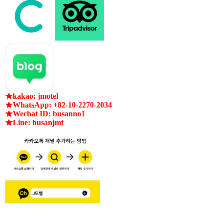
★kakao: jmotel
★WhatsApp: +82-10-2270-2034
★Wechat ID: busanno1
★Line: busanjmt