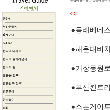
부담이 줄어들고 접근이 용이해
CC
광안리
부산관광지
●동래베네스
축제안내
K-Food
●해운대비치
한국의 디저트
한국의 길거리음식
●기장동원로
한국의 술
전통옷(한복)
전통건축(한옥)
●부산컨트리
전통공예
민속놀이
●스톤게이트c
쇼핑