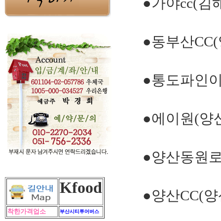
●가야cc(김
●동부산CC(
●통도파인이
●에이원(양
●양산동원로
Kfood
●양산CC(양
착한가격업소
부산시티투어버스