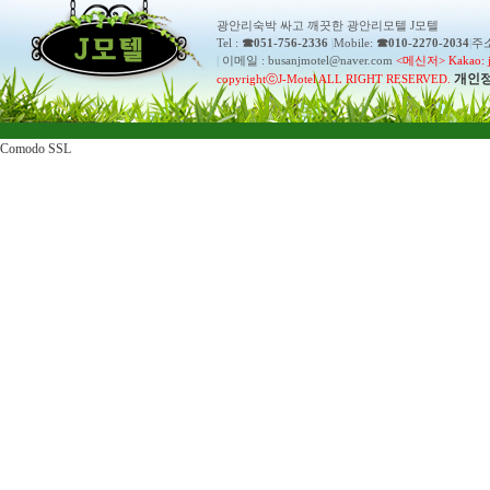
광안리숙박 싸고 깨끗한 광안리모텔 J모텔
Tel :
☎051-756-2336
|
Mobile:
☎010-2270-2034
|
주소
|
이메일 : busanjmotel@naver.com
<메신저> Kakao: j
개인
copyrightⓒJ-Motel ALL RIGHT RESERVED.
Comodo SSL