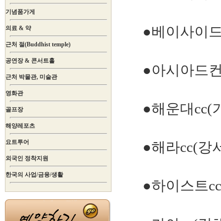
기념품가게
●베이사이드
의료 & 약
근처 절(Buddhist temple)
공연장 & 콘서트홀
●아시아드컨
근처 박물관, 미술관
영화관
●해운대cc(
골프장
해양레포츠
요트투어
●해라cc(강
외국인 정착지원
한국의 사업/금융/생활
●하이스트c