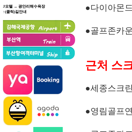
●다이아몬드
J모텔 → 광안리해수욕장
↑(클릭)길안내
●골프존카운
근처 스
●세종스크
●영림골프