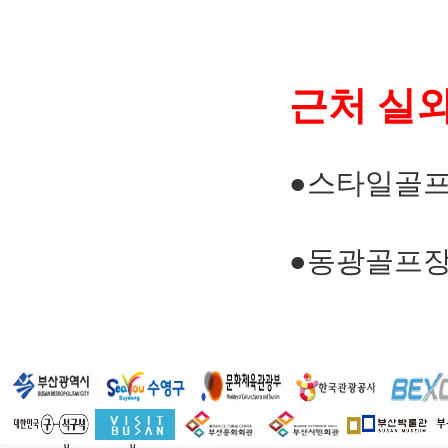
근처 실
●스타일골
●동광골프