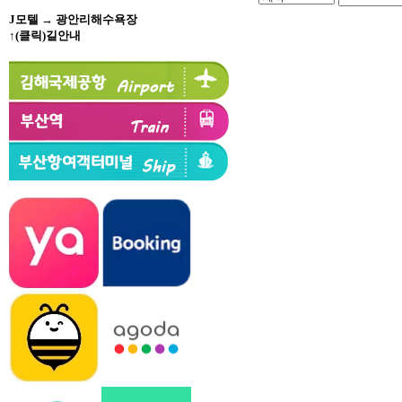
J모텔 → 광안리해수욕장
↑(클릭)길안내