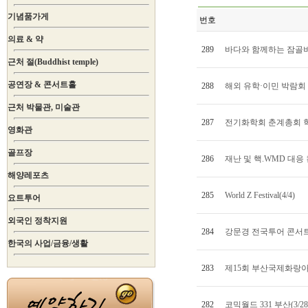
기념품가게
번호
의료 & 약
289
바다와 함께하는 잠골버스
근처 절(Buddhist temple)
공연장 & 콘서트홀
288
해외 유학·이민 박람회 in 
근처 박물관, 미술관
287
전기화학회 춘계총회 학술
영화관
골프장
286
재난 및 핵.WMD 대응 컨
해양레포츠
285
World Z Festival(4/4)
요트투어
외국인 정착지원
284
강문경 전국투어 콘서트(
한국의 사업/금융/생활
283
제15회 부산국제화랑아트페
282
코믹월드 331 부산(3/28~