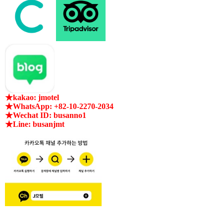
★kakao: jmotel
★WhatsApp: +82-10-2270-2034
★Wechat ID: busanno1
★Line: busanjmt