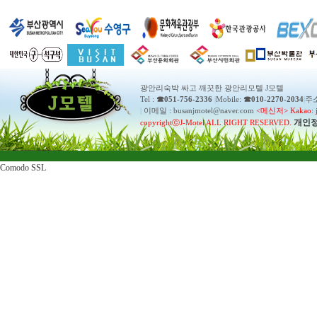
광안리숙박 싸고 깨끗한 광안리모텔 J모텔
Tel :
☎051-756-2336
|
Mobile:
☎010-2270-2034
|
주소
|
이메일 : busanjmotel@naver.com
<메신저> Kakao: j
개인
copyrightⓒJ-Motel ALL RIGHT RESERVED.
Comodo SSL