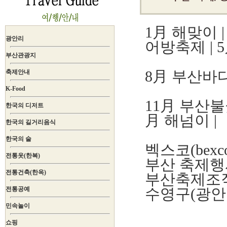
1月 해맞이
광안리
어방축제
|
부산관광지
8月 부산바
축제안내
K-Food
11月 부산
한국의 디저트
月 해넘이 |
한국의 길거리음식
한국의 술
벡스코(bex
전통옷(한복)
부산 축제
전통건축(한옥)
부산축제조
전통공예
수영구(광안
민속놀이
쇼핑