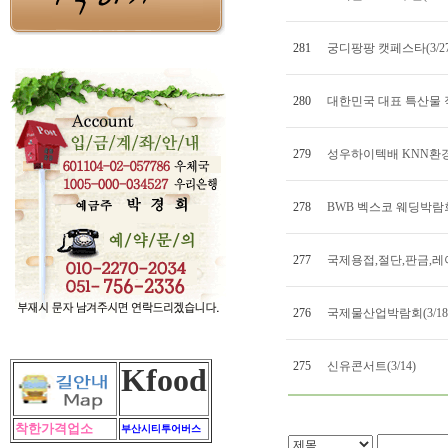
281
궁디팡팡 캣페스타(3/27~
280
대한민국 대표 특산물 직거
279
성우하이텍배 KNN환경마
278
BWB 벡스코 웨딩박람회(3
277
국제용접,절단,판금,레이저
276
국제물산업박람회(3/18~3
275
신유콘서트(3/14)
Kfood
착한가격업소
부산시티투어버스